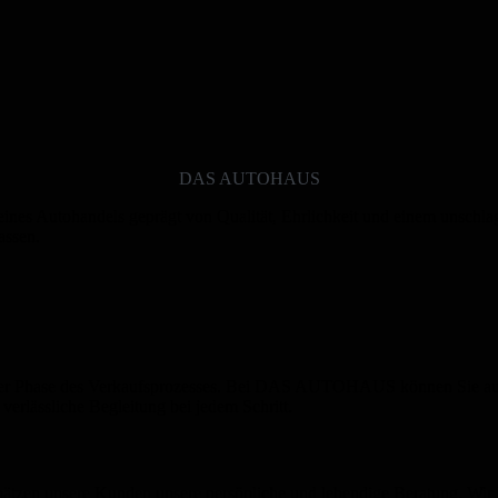
DAS AUTOHAUS
l eines Autohandels geprägt von Qualität, Ehrlichkeit und einem unschl
assen.
eder Phase des Verkaufsprozesses. Bei DAS AUTOHAUS können Sie auf 
verlässliche Begleitung bei jedem Schritt.
hätzen unsere Kunden unsere persönliche und lebendige Beratung. Wir