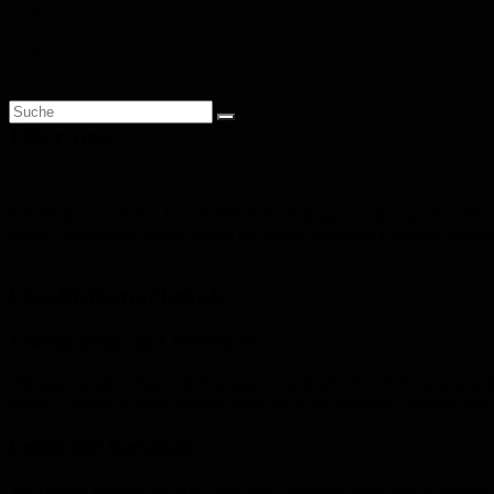
Leistungen
Fahrzeuge
Kontakt
Toggle website search
Über uns
Ein kleiner und feiner Familienbetrieb, verfolgt entschlossen das Zie
unser Engagement haben bereits bei jedem Besucher Eindruck hinterl
Termin vereinbaren
Qualitätsmerkmale
Transparenz und Vertrauen
Wir legen großen Wert auf Transparenz und schaffen Vertrauen in j
zählen. Unsere Kunden erleben nicht nur eine Beratung, sondern eine 
Lebendige Beratung
Vom ersten Kontakt bis weit über den Abschluss des Kaufs hinaus sc